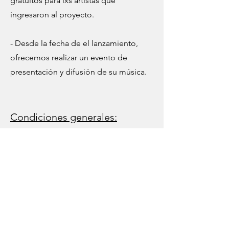
gratuitos para lxs artistas que
ingresaron al proyecto.
- Desde la fecha de el lanzamiento,
ofrecemos realizar un evento de
presentación y difusión de su música.
Condiciones generales:
- El artista/grupo acepta que el material
distribuido formará parte del catálogo
de apoyo de "Impulsa tu música", que
las regalías generadas en línea, 365
días a partir de la fecha de lanzamiento
las regalías serán destinadas al