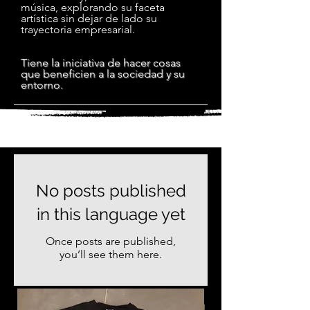
música, explorando su faceta
artística sin dejar de lado su
trayectoria empresarial.
​Tiene
la iniciativa de hacer cosas
que beneficien a la sociedad y su
entorno.
No posts published
in this language yet
Once posts are published,
you’ll see them here.