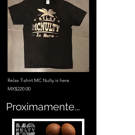
Relax T-shirt MC Nulty is here
MC Nulty Ecological 
Price
Price
MX$220.00
MX$20.00
Proximamente...