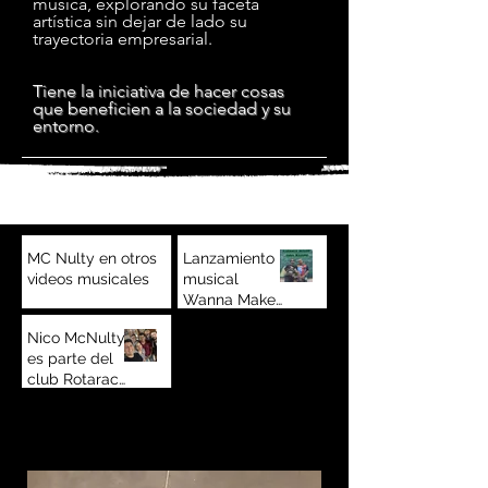
música, explorando su faceta
artística sin dejar de lado su
trayectoria empresarial.
​Tiene
la iniciativa de hacer cosas
que beneficien a la sociedad y su
entorno.
MC Nulty en otros
Lanzamiento
videos musicales
musical
Wanna Make
13 feb 2024
You Dance ft.
Nico McNulty
5 ago 2022
Bizarre (D12)
es parte del
club Rotaract,
Queretaro
20 jul 2022
1
/
3
Help the planet