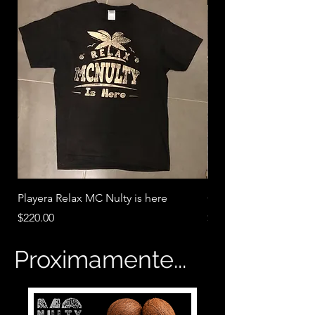
Playera Relax MC Nulty is here
Cenicero ecologico 
Precio
Precio
$220.00
$20.00
Proximamente...